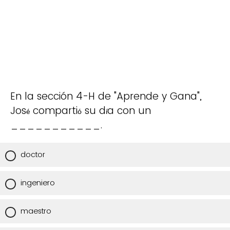
En la sección 4-H de "Aprende y Gana",
Jos
comparti
su d
a con un
é
ó
í
___________.
doctor
ingeniero
maestro