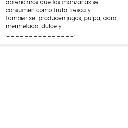
aprendimos que las manzanas se
consumen como fruta fresca y
tambi
n se producen jugos, pulpa, cidra,
é
mermelada, dulce y
_______________.
mantequilla
aceites
vinagre
Ninguna de las anteriores